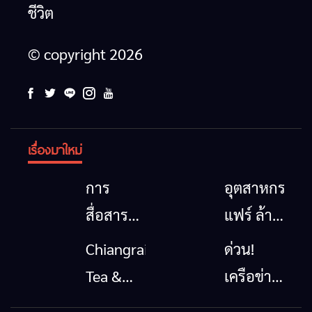
ชีวิต
© copyright 2026
เรื่องมาใหม่
การ
อุตสาหกรรม
สื่อสาร
แฟร์ ล้าน
โทรคมนาคม
นาตะวัน
Chiangrai
ด่วน!
กรณีภัย
ออก
Tea &
เครือข่าย
พิบัติ
2026”
Coffee
ลุ่มน้ำกก