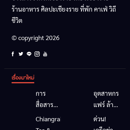
ร้านอาหาร ศิลปะเชียงราย ที่พัก คาเฟ่ วิถี
ชีวิต
© copyright 2026
เรื่องมาใหม่
การ
อุตสาหกรรม
สื่อสาร
แฟร์ ล้าน
โทรคมนาคม
นาตะวัน
Chiangrai
ด่วน!
กรณีภัย
ออก