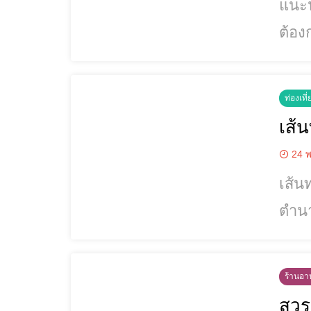
แนะน
ต้อง
รูปภาพแล
https
ท่องเที่
https
เส้
http
24 พ
เส้น
ตำนาน ม
ได้ทุกช่วงเวลา ค่าเข้าชมส
มาเป็น
ร้านอาห
สวรร