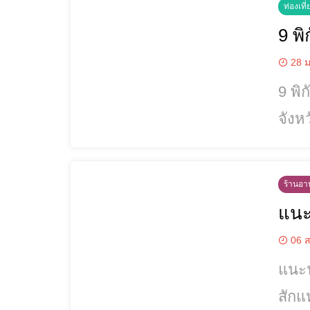
ท่องเที่
9 พ
28 ม
9 พิ
จังห
เชียงรา
มีสไ
ร้านอาห
แนะ
06 ส
แนะนำท
สักแ