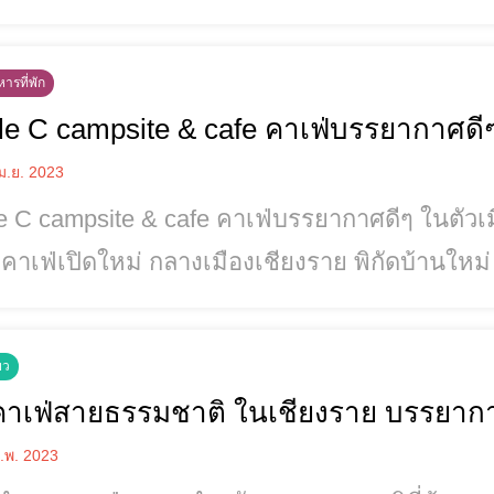
่ยมมาแนะนำ คาเฟ่เชียงรายมีมากมายหลายแห่ง แ
่างกันไป มาเลือกดูคาเฟ่ที่เหมาะกับคุณและเพ
ารที่พัก
ple C campsite & cafe คาเฟ่บรรยากาศดีๆ
ม.ย. 2023
 C campsite & cafe คาเฟ่บรรยากาศดีๆ ในตัวเมือง ติดน้ำกก Tr
 คาเฟ่เปิดใหม่ กลางเมืองเชียงราย พิกัดบ้านให
์วินเทจแคมป์ปิ้ง ติดริมแม่น้ำกก วิวคือดี เหมาะ
ธรรมชาติ ต้องมา คาเฟ่ใต้ต้นฉำฉายักษ์ ในเมืองเชียงราย เหมาะแก่การนั่ง
ยว
ชิลล์ ริมแม่น้ำกก ที่มีลมพัดเย็นตลอดวัน แฟนเพ
คาเฟ่สายธรรมชาติ ในเชียงราย บรรยาก
.พ. 2023