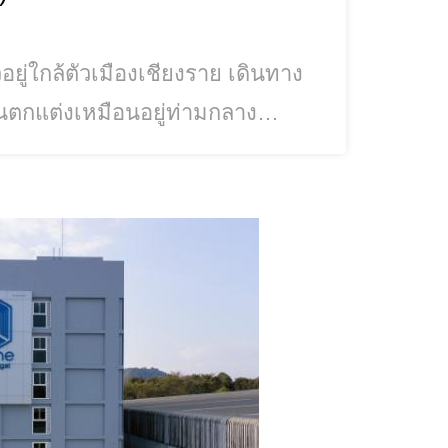
อยู่ใกล้ตัวเมืองเชียงราย เดินทาง
านตกแต่งเหมือนอยู่ท่ามกลาง
ก ธารน้ำ หมอกจางๆ เหมือนได้หลุด
ินจนต้องกลับมา
902690264959