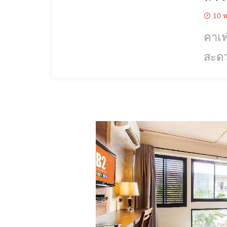
10 พ
คาเฟ
สะดว
ธรรม
เข้า
ซ้ำ#
รูปh