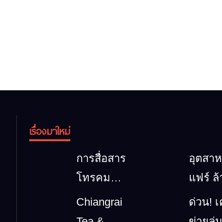
เรื่องมาใหม่
การสื่อสาร
อุตสา
โทรคมนาคม
แฟร์ ล
กรณีภัย
นาตะว
Chiangrai
ด่วน! เ
พิบัติ
ออก 20
Tea &
ข่ายลุ่