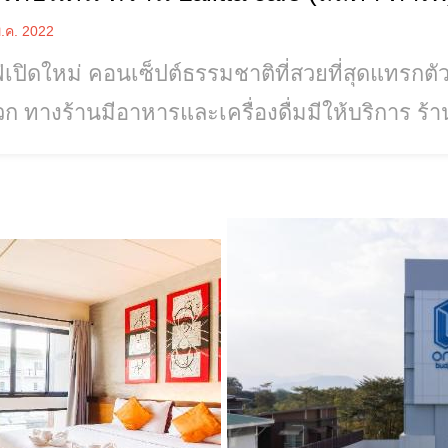
.ค. 2022
่เปิดใหม่ คอนเซ็ปต์ธรรมชาติที่สวยที่สุดแทรกตัว
ก ทางร้านมีอาหารและเครื่องดื่มมีให้บริการ ร้
ชาติป่าใหญ่ รายล้อมไปด้วยต้นไม้ ดอกไม้ น้ำต
ไป ป่าในจินตนาการ"รับรองได้ภาพสวยๆทุกมุม ฟ
LalittaCaféบรรยากาศร้านตอนกลางคืนคลิกดู
ttps://www.facebook.com/LalittaTH/posts/122