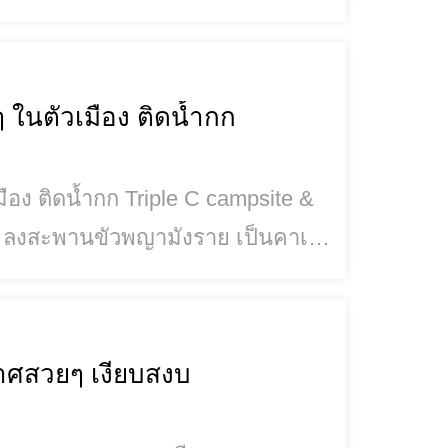
ต่ละแห่งมีบรรยากาศและจุดเด่นที่
ลิดเพลินกับกาแฟคุณภาพดีใน
บรรยากาศสบายๆ กันเลย คาเฟ่เชียงราย ในเมือง ปี 2023 Chivit Thamma Da Coffee
 ในตัวเมือง ติดน้ำกก
iple C campsite &
ม่ ลงสะพานขัวพญามังราย เป็นคาเฟ่
มากสำหรับใครที่กำลังหาที่พักผ่อน
จของท
าศสวยๆ เงียบสงบ