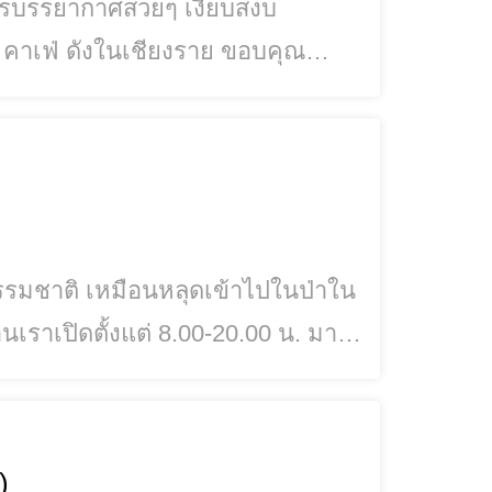
ารบรรยากาศสวยๆ เงียบสงบ
0 คาเฟ่ ดังในเชียงราย ขอบคุณ
รรมชาติ เหมือนหลุดเข้าไปในป่าใน
s://goo.gl/maps/aDQ9kt6WRjAX6kdWA ที่อยู่ : ติดถนนบายพาทฝั่งตะวันตก ทางเ
)