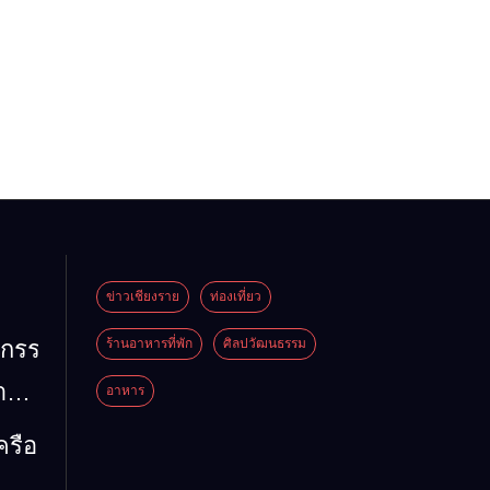
ข่าวเชียงราย
ท่องเที่ยว
หกรรม
ร้านอาหารที่พัก
ศิลปวัฒนธรรม
้าน
อาหาร
ัน
ครือ
26”
มน้ำ