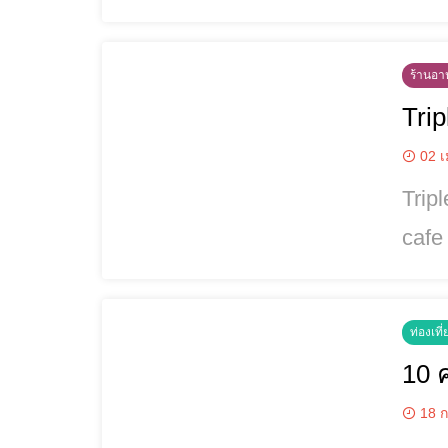
ดเยี
แตกต
ร้านอาห
Tri
02 เ
Triple
cafe
สไตล
สบายๆใกล้ชิด
ท่องเที่
10 
18 ก