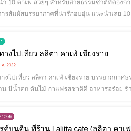
ำ 10 คาเฟ่ สวยๆ สำหรับสายธรรมชาติที่ต้องก
การสัมผัสบรรยากาศที่น่ารักอบอุ่น แนะนำเลย 1
ะข้อมูลจาก เที่ยวทั่วไทย ไปไหนดี 10 คาเฟ่สายธรรมชาติ RiRi Teahouse
://www.facebook.com/Ririteahouse.chiangrai Ryokan Cafe'
ยว
://www.facebook.com/RyokanCafe สวนฮักฮ่มไม้
นทางไปเที่ยว ลลิตา คาเฟ่ เชียงราย
s://www.facebook.com/HugHomMaiFarm
.ค. 2022
ทางไปเที่ยว ลลิตา คาเฟ่ เชียงราย บรรยากกาศธ
ีน้ำตก ต้นไม้ กาแฟรสชาติดี อาหารอร่อย ร้านเราเปิดตั้งแต่ 8.00-20.00 น. มา
วนผู้ใหญ่ 60 บ.เด็ก 40 บ. พิเศษ...บัตรเข้าชมสวนสามารถนำ
ส่วนลดแลกซื้ออาหาร และเครื่องดื่มได้ เดินทางมาหาเรา คลิก
ารที่พัก
linkhttp
ค์บนดิน ที่ร้าน Lalitta cafe (ลลิตา คาเฟ่