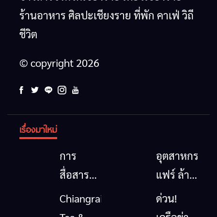
ร้านอาหาร ศิลปะเชียงราย ที่พัก คาเฟ่ วิถี
ชีวิต
© copyright 2026
เรื่องมาใหม่
การ
อุตสาหกรรม
สื่อสาร
แฟร์ ล้าน
โทรคมนาคม
นาตะวัน
Chiangrai
ด่วน!
กรณีภัย
ออก