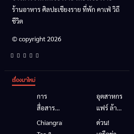
ร้านอาหาร ศิลปะเชียงราย ที่พัก คาเฟ่ วิถี
ชีวิต
© copyright 2026
เรื่องมาใหม่
การ
อุตสาหกรรม
สื่อสาร
แฟร์ ล้าน
โทรคมนาคม
นาตะวัน
Chiangrai
ด่วน!
กรณีภัย
ออก