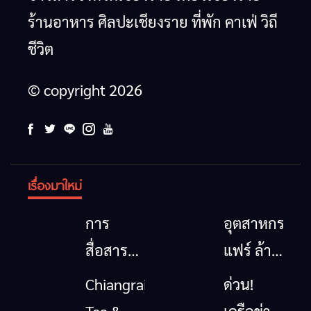
ร้านอาหาร ศิลปะเชียงราย ที่พัก คาเฟ่ วิถี
ชีวิต
© copyright 2026
เรื่องมาใหม่
การ
อุตสาหกรรม
สื่อสาร
แฟร์ ล้าน
โทรคมนาคม
นาตะวัน
Chiangrai
ด่วน!
กรณีภัย
ออก