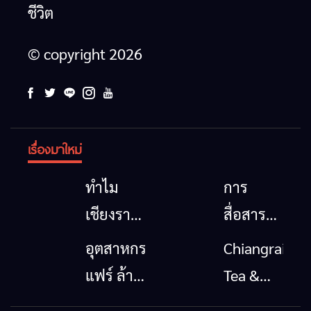
ชีวิต
© copyright 2026
เรื่องมาใหม่
ทำไม
การ
เชียงราย
สื่อสาร
จึงน้ำท่วม
โทรคมนาคม
อุตสาหกรรม
Chiangrai
ซ้ำซาก?
กรณีภัย
แฟร์ ล้าน
Tea &
คำตอบ
พิบัติ
นาตะวัน
Coffee