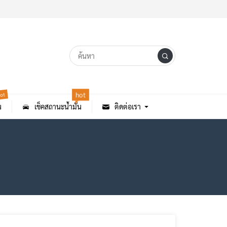
ot
hot
น
เช็คสถานะน้ำมัน
ติดต่อเรา