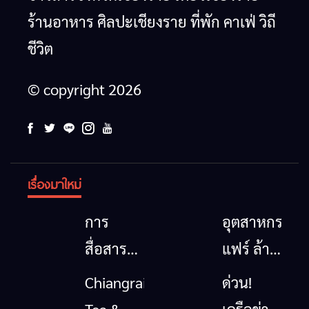
ร้านอาหาร ศิลปะเชียงราย ที่พัก คาเฟ่ วิถี
ชีวิต
© copyright 2026
เรื่องมาใหม่
การ
อุตสาหกรรม
สื่อสาร
แฟร์ ล้าน
โทรคมนาคม
นาตะวัน
Chiangrai
ด่วน!
กรณีภัย
ออก