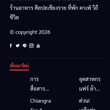
ร้านอาหาร ศิลปะเชียงราย ที่พัก คาเฟ่ วิถี
ชีวิต
© copyright 2026
เรื่องมาใหม่
การ
อุตสาหกรรม
สื่อสาร
แฟร์ ล้าน
โทรคมนาคม
นาตะวัน
Chiangrai
ด่วน!
กรณีภัย
ออก