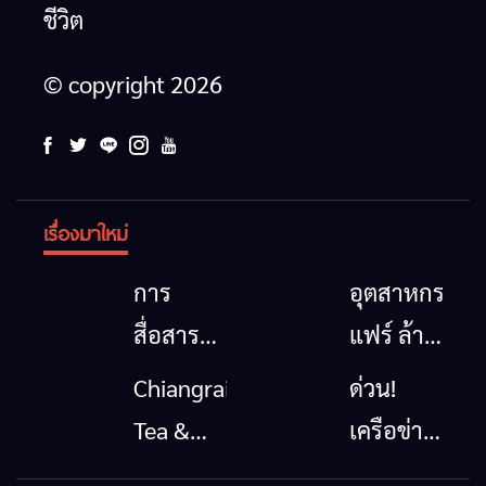
ชีวิต
© copyright 2026
เรื่องมาใหม่
การ
อุตสาหกรรม
สื่อสาร
แฟร์ ล้าน
โทรคมนาคม
นาตะวัน
Chiangrai
ด่วน!
กรณีภัย
ออก
Tea &
เครือข่าย
พิบัติ
2026”
Coffee
ลุ่มน้ำกก