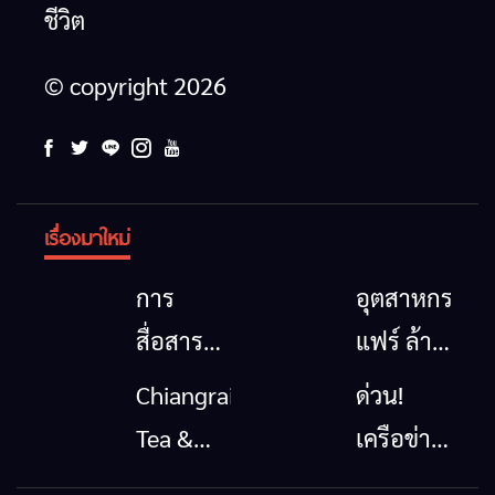
ชีวิต
© copyright 2026
เรื่องมาใหม่
การ
อุตสาหกรรม
สื่อสาร
แฟร์ ล้าน
โทรคมนาคม
นาตะวัน
Chiangrai
ด่วน!
กรณีภัย
ออก
Tea &
เครือข่าย
พิบัติ
2026”
Coffee
ลุ่มน้ำกก