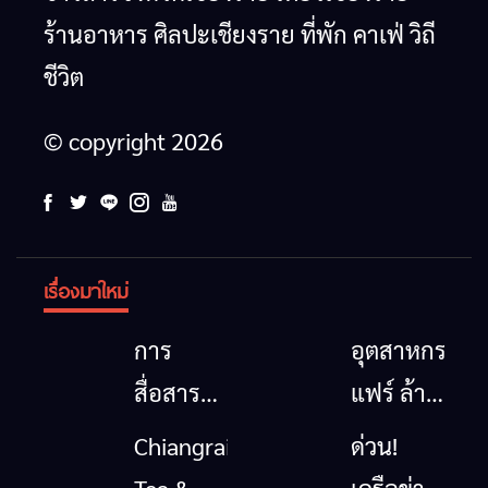
ร้านอาหาร ศิลปะเชียงราย ที่พัก คาเฟ่ วิถี
ชีวิต
© copyright 2026
เรื่องมาใหม่
การ
อุตสาหกรรม
สื่อสาร
แฟร์ ล้าน
โทรคมนาคม
นาตะวัน
Chiangrai
ด่วน!
กรณีภัย
ออก