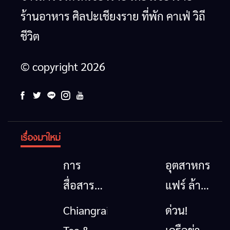
ร้านอาหาร ศิลปะเชียงราย ที่พัก คาเฟ่ วิถี
ชีวิต
© copyright 2026
เรื่องมาใหม่
การ
อุตสาหกรรม
สื่อสาร
แฟร์ ล้าน
โทรคมนาคม
นาตะวัน
Chiangrai
ด่วน!
กรณีภัย
ออก