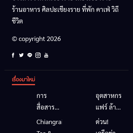
ร้านอาหาร ศิลปะเชียงราย ที่พัก คาเฟ่ วิถี
ชีวิต
© copyright 2026
เรื่องมาใหม่
การ
อุตสาหกรรม
สื่อสาร
แฟร์ ล้าน
โทรคมนาคม
นาตะวัน
Chiangrai
ด่วน!
กรณีภัย
ออก