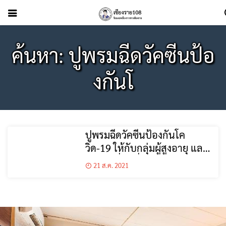
ค้นหา: ปูพรมฉีดวัคซีนป้อ
งกันโ
ปูพรมฉีดวัคซีนป้องกันโค
วิด-19 ให้กับกลุ่มผู้สูงอายุ และ
7 กลุ่มเสี่ยง ที่อาศัยอยู่ในเขต
21 ส.ค. 2021
เทศบาลนครเชียงราย