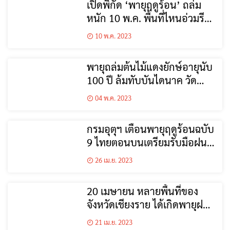
เปิดพิกัด ‘พายุฤดูร้อน’ ถล่ม
หนัก 10 พ.ค. พื้นที่ไหนอ่วมรีบ
เช็กเลย
10 พ.ค. 2023
พายุถล่มต้นไม้แดงยักษ์อายุนับ
100 ปี ล้มทับบันไดนาค วัด
พระธาตุดอยสุเทพ
04 พ.ค. 2023
กรมอุตุฯ เตือนพายุฤดูร้อนฉบับ
9 ไทยตอนบนเตรียมรับมือฝน
ถล่ม-ลมแรง และลูกเห็บตก
26 เม.ย. 2023
20 เมษายน หลายพื้นที่ของ
จังหวัดเชียงราย ได้เกิดพายุฝน
ฟ้าคะนอง
21 เม.ย. 2023