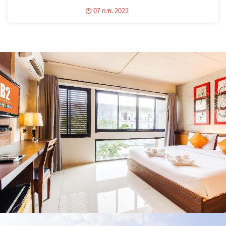
สำรวจความเสียหาย
07 ก.พ. 2022