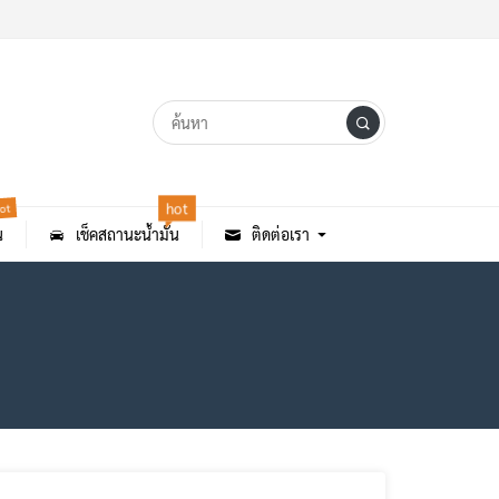
ot
hot
น
เช็คสถานะน้ำมัน
ติดต่อเรา