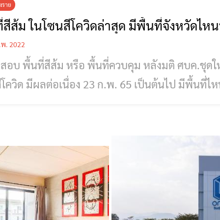
ยงราย
ที่สีส้ม ในโซนสีโควิดล่าสุด มีพื้นที่จังหวัดไห
.พ. 2022
อบ พื้นที่สีส้ม หรือ พื้นที่ควบคุม หลังมติ ศบค.ชุด
ควิด มีผลต่อเนื่อง 23 ก.พ. 65 เป็นต้นไป มีพื้นที่ไหน จังหวัด
ซนสีโควิดล่าสุด ซึ่งมติผลการประชุมศบค.ชุดใหญ่ เมื
บบ Video Conference ที่ตึกภักดีบดินทร์ ทำเนียบรัฐบาล โดยมีพล.อ.ประย
นตรีและรัฐมนตรีว่าการกระทรวงกลา