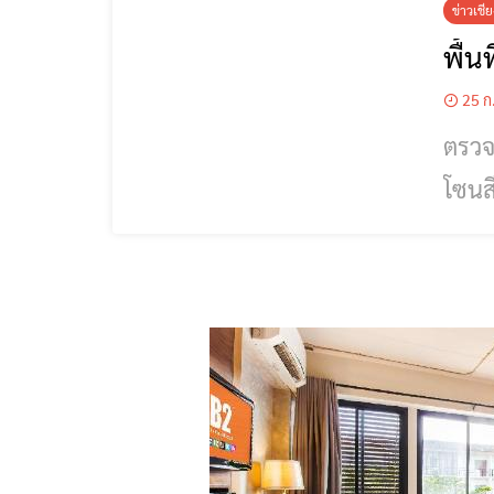
ข่าวเชี
พื้น
25 ก
ตรวจส
โซนสีโ
ปรับโ
ผ่านระ
รัฐม