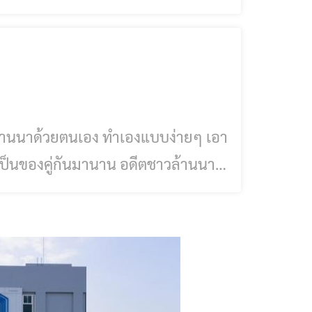
ะเภทประชาชนทั่วไปอายุ 41 ปี ขึ้นไป
ที (ตามรายละเอียดแนบท้าย)กดติดตาม
Facebook ,Tik Tok, Instagram,YouTube ของเทศบาลนครเชียงราย โพสต์ค
้านนาด้วยตนเอง ทำเองแบบง่ายๆ เอา
พื่อใช้เป็น ตะเกียง เพื่อจุดไฟให้
พณีการจุดโคมไฟจึงมักมีในพระราช
ึงนิยม