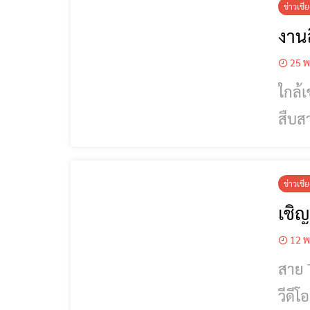
ข่าวเชี
งาน
25 พ
ใกล้
สืบสานต
ลานศาล
เชิญชวนเที่
ข่าวเชี
เชิญ
12 พ
สาย 
วีดีโ