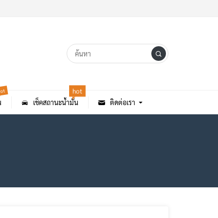
ot
hot
น
เช็คสถานะน้ำมัน
ติดต่อเรา