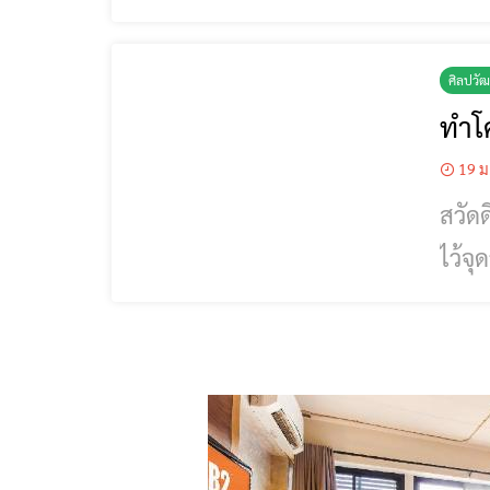
2566
(50 
ศิลปวั
ทำโ
19 ม
สวัด
ไว้จุดวันยี่เป็ง 
โคมไฟ
สว่า
สำนั