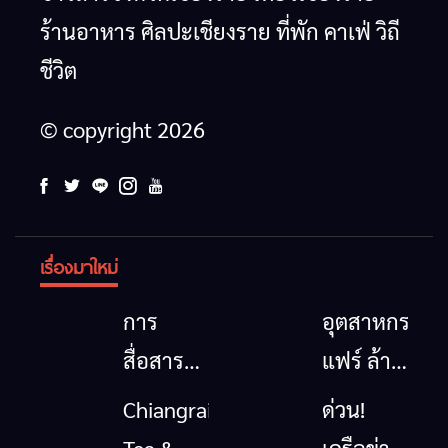
ร้านอาหาร ศิลปะเชียงราย ที่พัก คาเฟ่ วิถี
ชีวิต
© copyright 2026
เรื่องมาใหม่
การ
อุตสาหกรรม
สื่อสาร
แฟร์ ล้าน
โทรคมนาคม
นาตะวัน
Chiangrai
ด่วน!
กรณีภัย
ออก