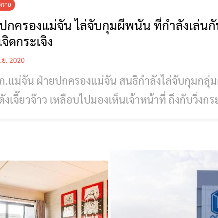
ยงราย
ปกครองแม่จัน ไล่จับกุมผีพนัน ที่กำลังเล่นกัน
จิดกระเจิง
.ย. 2020
.แม่จัน ฝ่ายปกครองแม่จัน สนธิกำลังไล่จับกุมกลุ่มผ
ดังเจี๊ยวจ๊าว เหลือบไปมองเห็นเจ้าหน้าที่ ถึงกับวิ่งกร
ิกายน 2563 ที่ผ่านมา เวลาประมาณ 22.00 น. สภ.แม่
ับแจ้งจากประชาชนว่ามีการเล่นการพนัน ที่บริเวณริม
ไร่ อ.แม่จัน จ.เชียงราย พ.ต.อ.ชยันต์ ปัญญาเ