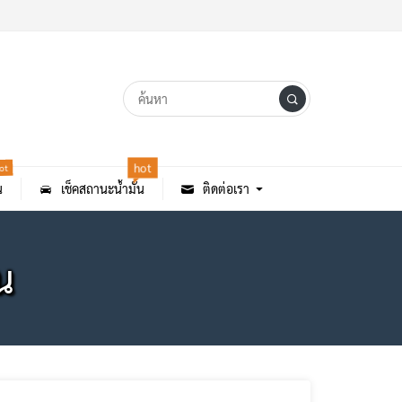
ot
hot
น
เช็คสถานะน้ำมัน
ติดต่อเรา
น