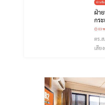
ข่าวเชี
ฝ่าย
กระเ
03 พ
ตร.สภ
เสียง
พฤศจ
ได้ร
ต.แม่