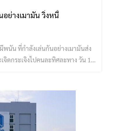
อย่างเมามัน วิ่งหนี้
ีพนัน ที่กำลังเล่นกันอย่างเมามันส่ง
ะเจิดกระเจิงไปคนละทิศละทาง วัน 1
จัน ต.แม่จัน อ.แม่จัน จว.เชียงราย
ทางภายในหมู่บ้านดงมะตื๋น หมู่ 5