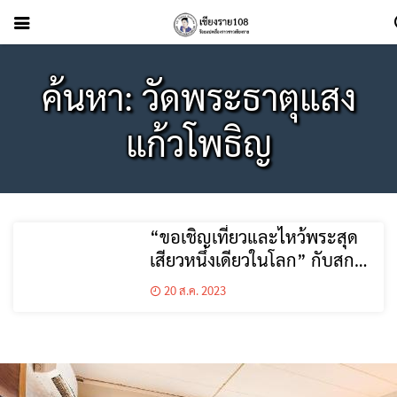
ค้นหา: วัดพระธาตุแสง
แก้วโพธิญ
“ขอเชิญเที่ยวและไหว้พระสุด
เสียวหนึ่งเดียวในโลก” กับสกา
ยวอล์ก วัดพระธาตุแสงแก้ว
20 ส.ค. 2023
โพธิญาณ