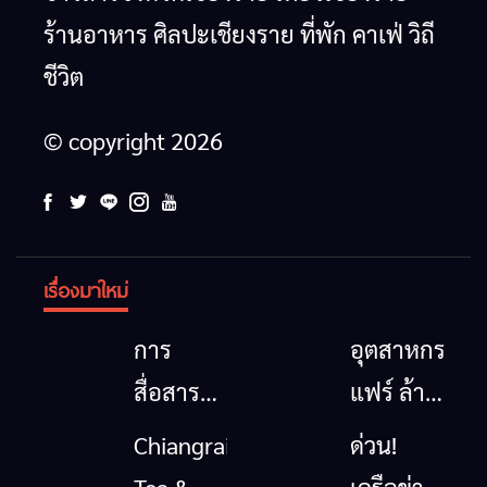
ร้านอาหาร ศิลปะเชียงราย ที่พัก คาเฟ่ วิถี
ชีวิต
© copyright 2026
เรื่องมาใหม่
การ
อุตสาหกรรม
สื่อสาร
แฟร์ ล้าน
โทรคมนาคม
นาตะวัน
Chiangrai
ด่วน!
กรณีภัย
ออก