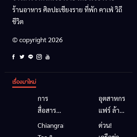
ร้านอาหาร ศิลปะเชียงราย ที่พัก คาเฟ่ วิถี
ชีวิต
© copyright 2026
เรื่องมาใหม่
การ
อุตสาหกรรม
สื่อสาร
แฟร์ ล้าน
โทรคมนาคม
นาตะวัน
Chiangrai
ด่วน!
กรณีภัย
ออก