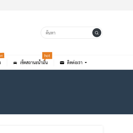
ot
hot
น
เช็คสถานะน้ำมัน
ติดต่อเรา