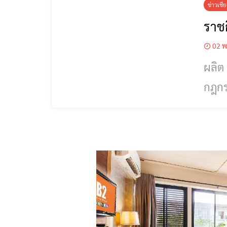
ข่าวเชี
ราชก
02 พ
ผลิต สุรา ได้ ราชกิจจาฯ กฎกระทรวง ปล
กฎกระทรวง ปลด
ประก
และม
ให้ใ