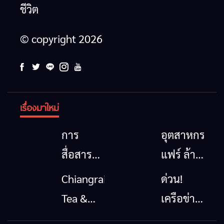
ชีวิต
© copyright 2026
เรื่องมาใหม่
การ
อุตสาหกรรม
สื่อสาร
แฟร์ ล้าน
โทรคมนาคม
นาตะวัน
Chiangrai
ด่วน!
กรณีภัย
ออก
Tea &
เครือข่าย
พิบัติ
2026”
Coffee
ลุ่มน้ำกก