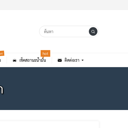
ot
hot
น
เช็คสถานะน้ำมัน
ติดต่อเรา
ก