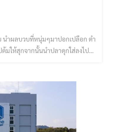
บ นำผลบวบที่หนุ่มๆมาปอกเปลือก ตำ
งไปต้มให้สุกจากนั้นนำปลาดุกใส่ลงไป
ล้วยังไงลองหาบวบมาแกงกินกันนะครับ