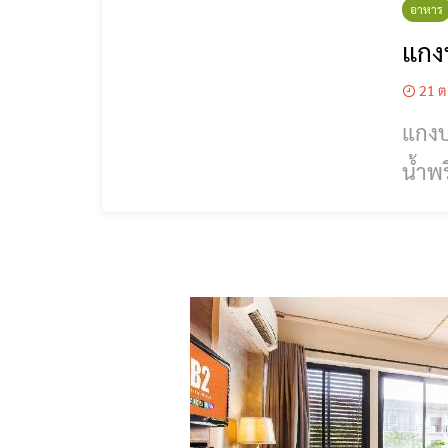
อาหาร
แกง
21 ต
แกงบ
น้ำพร
เมื่อปลาสุก
อร่อ
ผม