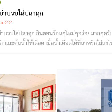
บ่าบวบใส่ปลาดุก
.ค. 2020
่าบวบใส่ปลาดุก กินตอนร้อนๆใหม่ๆอร่อยมากๆครั
ิกและต้มน้ำให้เดือด เมื่อน้ำเดือดได้ที่นำพริกใส่ล
แล้ว ให้นำผลบวมใส่ลงไป แกงบวบกินตอนหน้าหนาวเข้ากันดีนะครับ แกงร้อนๆ
ยแต้เลยครับ ที่เชียงรายตอนนี้อากาศก็เริ่มหนาวแ