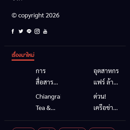
© copyright 2026
เรื่องมาใหม่
การ
อุตสาหกรรม
สื่อสาร
แฟร์ ล้าน
โทรคมนาคม
นาตะวัน
Chiangrai
ด่วน!
กรณีภัย
ออก
Tea &
เครือข่าย
พิบัติ
2026”
Coffee
ลุ่มน้ำกก
เชียงราย
รวมของดี