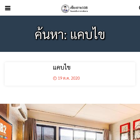
ค้นหา: แคบไข
แคบไข
19 ต.ค. 2020