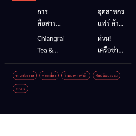
การ
อุตสาหกรรม
สื่อสาร
แฟร์ ล้าน
โทรคมนาคม
นาตะวัน
Chiangrai
ด่วน!
กรณีภัย
ออก
Tea &
เครือข่าย
พิบัติ
2026”
Coffee
ลุ่มน้ำกก
เชียงราย
รวมของดี
Festival
ยื่น 5 ข้อ
ข่าวเชียงราย
ท่องเที่ยว
ร้านอาหารที่พัก
ศิลปวัฒนธรรม
เมื่อ
สินค้าเด่น
2026
ถึงรัฐบาล
อาหาร
สัญญาณ
และเสน่ห์
จี้นายกฯ
ขาด การ
วัฒนธรรม
ลง
สื่อสาร
จาก 4
เชียงราย
ต้องไม่
จังหวัด
แก้วิกฤต