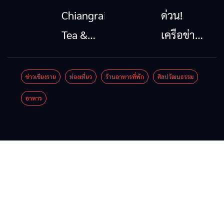
โทรคมนาคม
นาตะวัน
Chiangrai
ด่วน!
กรณีภัย
ออก
Tea &
เครือข่าย
พิบัติ
2026”
Coffee
ลุ่มน้ำกก
เชียงราย
รวมของดี
Festival
ยื่น 5 ข้อ
ข่าวเชียงราย
ท่องเที่ยว
ร้านอาหารที่พัก
ศิลปวัฒนธรรม
เมื่อ
สินค้าเด่น
2026
ถึงรัฐบาล
อาหาร
สัญญาณ
และเสน่ห์
จี้นายกฯ
ขาด การ
วัฒนธรรม
ลง
สื่อสาร
จาก 4
เชียงราย
ต้องไม่
จังหวัด
แก้วิกฤต
หยุด
เชียงราย
สารปน
พะเยา
เปื้อน