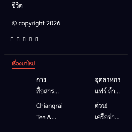
ชีวิต
© copyright 2026
เรื่องมาใหม่
การ
อุตสาหกรรม
สื่อสาร
แฟร์ ล้าน
โทรคมนาคม
นาตะวัน
Chiangrai
ด่วน!
กรณีภัย
ออก
Tea &
เครือข่าย
พิบัติ
2026”
Coffee
ลุ่มน้ำกก