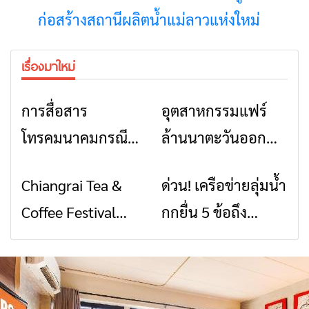
ก่อสร้างสถานีผลิตน้ำแม่ลาวแห่งใหม่
เรื่องมาใหม่
การสื่อสาร
อุตสาหกรรมแฟร์
ข่าวเชียงราย
ข่าวเชียงราย
โทรคมนาคมกรณีภัย
ล้านนาตะวันออก
พิบัติ เชียงราย เมื่อ
2026” รวมของดี
Chiangrai Tea &
ด่วน! เครือข่ายลุ่มน้ำ
ข่าวเชียงราย
ข่าวเชียงราย
สัญญาณขาด การ
สินค้าเด่น และเสน่ห์
Coffee Festival
กกยื่น 5 ข้อถึง
สื่อสารต้องไม่หยุด
วัฒนธรรมจาก 4
2026
รัฐบาล จี้นายกฯ ลง
จังหวัด เชียงราย
เชียงราย แก้วิกฤต
พะเยา แพร่ และ
สารปนเปื้อนต้นน้ำ
น่าน พร้อมชม