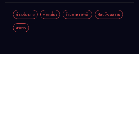
Coffee
ลุ่มน้ำกก
เชียงราย
รวมของดี
Festival
ยื่น 5 ข้อ
ข่าวเชียงราย
ท่องเที่ยว
ร้านอาหารที่พัก
ศิลปวัฒนธรรม
เมื่อ
สินค้าเด่น
2026
ถึงรัฐบาล
อาหาร
สัญญาณ
และเสน่ห์
จี้นายกฯ
ขาด การ
วัฒนธรรม
ลง
สื่อสาร
จาก 4
เชียงราย
ต้องไม่
จังหวัด
แก้วิกฤต
หยุด
เชียงราย
สารปน
พะเยา
เปื้อน
แพร่ และ
ต้นน้ำ
น่าน
พร้อมชม