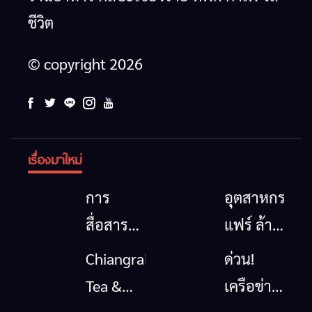
ชีวิต
© copyright 2026
เรื่องมาใหม่
การ
อุตสาหกรรม
สื่อสาร
แฟร์ ล้าน
โทรคมนาคม
นาตะวัน
Chiangrai
ด่วน!
กรณีภัย
ออก
Tea &
เครือข่าย
พิบัติ
2026”