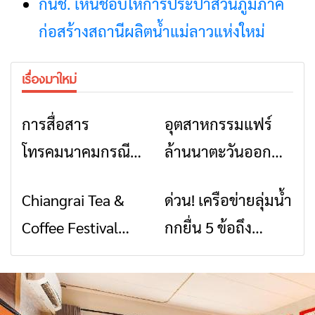
กนช. เห็นชอบให้การประปาส่วนภูมิภาค
ก่อสร้างสถานีผลิตน้ำแม่ลาวแห่งใหม่
เรื่องมาใหม่
การสื่อสาร
อุตสาหกรรมแฟร์
ข่าวเชียงราย
ข่าวเชียงราย
โทรคมนาคมกรณีภัย
ล้านนาตะวันออก
พิบัติ เชียงราย เมื่อ
2026” รวมของดี
Chiangrai Tea &
ด่วน! เครือข่ายลุ่มน้ำ
ข่าวเชียงราย
ข่าวเชียงราย
สัญญาณขาด การ
สินค้าเด่น และเสน่ห์
Coffee Festival
กกยื่น 5 ข้อถึง
สื่อสารต้องไม่หยุด
วัฒนธรรมจาก 4
2026
รัฐบาล จี้นายกฯ ลง
จังหวัด เชียงราย
เชียงราย แก้วิกฤต
พะเยา แพร่ และ
สารปนเปื้อนต้นน้ำ