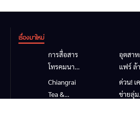
เรื่องมาใหม่
การสื่อสาร
อุตสา
โทรคมนาคม
แฟร์ ล้
กรณีภัย
นาตะวั
Chiangrai
ด่วน! เค
พิบัติ
ออก
Tea &
ข่ายลุ่ม
เชียงราย
2026” 
Coffee
กกยื่น 5
เมื่อ
ของดี
Festival
ถึงรัฐบา
สัญญาณ
สินค้าเ
2026
นายกฯ
ขาด การ
และเสน่