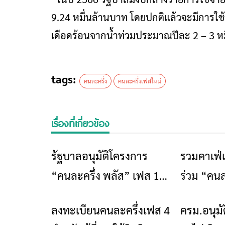
9.24 หมื่นล้านบาท โดยปกติแล้วจะมีการใช้ว
เดือดร้อนจากน้ำท่วมประมาณปีละ 2 – 3 ห
tags:
คนละครึ่ง
คนละครึ่งเฟสใหม่
เรื่องที่เกี่ยวข้อง
รัฐบาลอนุมัติโครงการ
รวมคาเฟ่เ
ข่าวเชียงราย
“คนละครึ่ง พลัส” เฟส 1.5
ร่วม “คนล
ล่าสุด เพื่อส่งเสริมร้านค้า
2568
ลงทะเบียนคนละครึ่งเฟส 4
ครม.อนุมั
ข่าวเชียงราย
รายย่อยให้เข้าสู่ระบบ