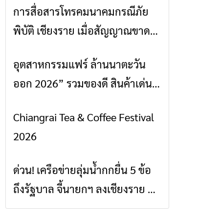
การสื่อสารโทรคมนาคมกรณีภัย
ข่าวเชียงราย
พิบัติ เชียงราย เมื่อสัญญาณขาด
การสื่อสารต้องไม่หยุด
อุตสาหกรรมแฟร์ ล้านนาตะวัน
ข่าวเชียงราย
ออก 2026” รวมของดี สินค้าเด่น
และเสน่ห์วัฒนธรรมจาก 4 จังหวัด
Chiangrai Tea & Coffee Festival
ข่าวเชียงราย
เชียงราย พะเยา แพร่ และน่าน
2026
พร้อมชมคอนเสิร์ตจากศิลปินชื่อ
ดังตลอด 5 วัน
ด่วน! เครือข่ายลุ่มน้ำกกยื่น 5 ข้อ
ข่าวเชียงราย
ถึงรัฐบาล จี้นายกฯ ลงเชียงราย แก้
วิกฤตสารปนเปื้อนต้นน้ำ