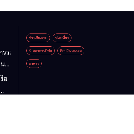
ข่าวเชียงราย
ท่องเที่ยว
หกรรม
ร้านอาหารที่พัก
ศิลปวัฒนธรรม
าน
อาหาร
น
รือ
น้ำ
รวม
 ข้อ
ล จี้
ด่น
 ลง
ห์