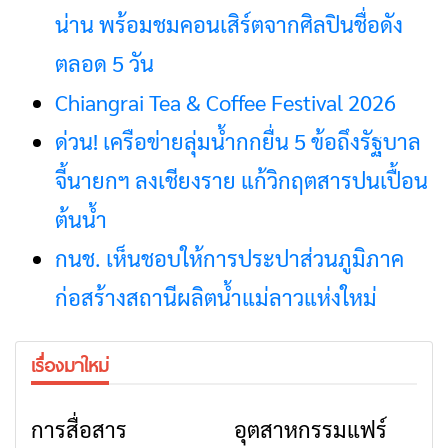
น่าน พร้อมชมคอนเสิร์ตจากศิลปินชื่อดัง
ตลอด 5 วัน
Chiangrai Tea & Coffee Festival 2026
ด่วน! เครือข่ายลุ่มน้ำกกยื่น 5 ข้อถึงรัฐบาล
จี้นายกฯ ลงเชียงราย แก้วิกฤตสารปนเปื้อน
ต้นน้ำ
กนช. เห็นชอบให้การประปาส่วนภูมิภาค
ก่อสร้างสถานีผลิตน้ำแม่ลาวแห่งใหม่
เรื่องมาใหม่
การสื่อสาร
อุตสาหกรรมแฟร์
ข่าวเชียงราย
ข่าวเชียงราย