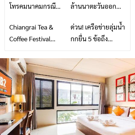
โทรคมนาคมกรณีภัย
ล้านนาตะวันออก
พิบัติ เชียงราย เมื่อ
2026” รวมของดี
Chiangrai Tea &
ด่วน! เครือข่ายลุ่มน้ำ
ข่าวเชียงราย
ข่าวเชียงราย
สัญญาณขาด การ
สินค้าเด่น และเสน่ห์
Coffee Festival
กกยื่น 5 ข้อถึง
สื่อสารต้องไม่หยุด
วัฒนธรรมจาก 4
2026
รัฐบาล จี้นายกฯ ลง
จังหวัด เชียงราย
เชียงราย แก้วิกฤต
พะเยา แพร่ และ
สารปนเปื้อนต้นน้ำ
น่าน พร้อมชม
คอนเสิร์ตจากศิลปิน
ชื่อดังตลอด 5 วัน