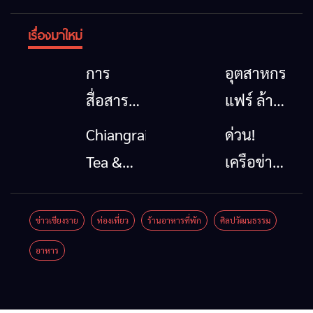
เรื่องมาใหม่
การ
อุตสาหกรรม
สื่อสาร
แฟร์ ล้าน
โทรคมนาคม
นาตะวัน
Chiangrai
ด่วน!
กรณีภัย
ออก
Tea &
เครือข่าย
พิบัติ
2026”
Coffee
ลุ่มน้ำกก
เชียงราย
รวมของดี
Festival
ยื่น 5 ข้อ
ข่าวเชียงราย
ท่องเที่ยว
ร้านอาหารที่พัก
ศิลปวัฒนธรรม
เมื่อ
สินค้าเด่น
2026
ถึงรัฐบาล
อาหาร
สัญญาณ
และเสน่ห์
จี้นายกฯ
ขาด การ
วัฒนธรรม
ลง