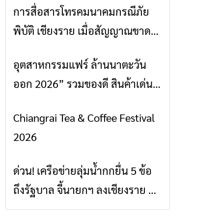
การสื่อสารโทรคมนาคมกรณีภัย
ข่าวเชียงราย
พิบัติ เชียงราย เมื่อสัญญาณขาด
การสื่อสารต้องไม่หยุด
อุตสาหกรรมแฟร์ ล้านนาตะวัน
ข่าวเชียงราย
ออก 2026” รวมของดี สินค้าเด่น
และเสน่ห์วัฒนธรรมจาก 4 จังหวัด
Chiangrai Tea & Coffee Festival
ข่าวเชียงราย
เชียงราย พะเยา แพร่ และน่าน
2026
พร้อมชมคอนเสิร์ตจากศิลปินชื่อ
ดังตลอด 5 วัน
ด่วน! เครือข่ายลุ่มน้ำกกยื่น 5 ข้อ
ข่าวเชียงราย
ถึงรัฐบาล จี้นายกฯ ลงเชียงราย แก้
วิกฤตสารปนเปื้อนต้นน้ำ