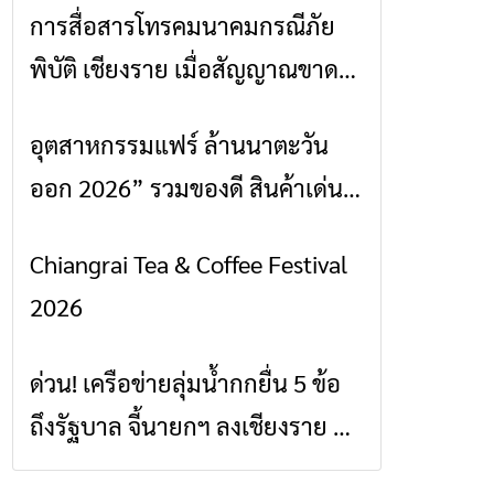
การสื่อสารโทรคมนาคมกรณีภัย
ข่าวเชียงราย
พิบัติ เชียงราย เมื่อสัญญาณขาด
การสื่อสารต้องไม่หยุด
อุตสาหกรรมแฟร์ ล้านนาตะวัน
ข่าวเชียงราย
ออก 2026” รวมของดี สินค้าเด่น
และเสน่ห์วัฒนธรรมจาก 4 จังหวัด
Chiangrai Tea & Coffee Festival
ข่าวเชียงราย
เชียงราย พะเยา แพร่ และน่าน
2026
พร้อมชมคอนเสิร์ตจากศิลปินชื่อ
ดังตลอด 5 วัน
ด่วน! เครือข่ายลุ่มน้ำกกยื่น 5 ข้อ
ข่าวเชียงราย
ถึงรัฐบาล จี้นายกฯ ลงเชียงราย แก้
วิกฤตสารปนเปื้อนต้นน้ำ