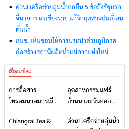
ด่วน! เครือข่ายลุ่มน้ำกกยื่น 5 ข้อถึงรัฐบาล
จี้นายกฯ ลงเชียงราย แก้วิกฤตสารปนเปื้อน
ต้นน้ำ
กนช. เห็นชอบให้การประปาส่วนภูมิภาค
ก่อสร้างสถานีผลิตน้ำแม่ลาวแห่งใหม่
เรื่องมาใหม่
การสื่อสาร
อุตสาหกรรมแฟร์
ข่าวเชียงราย
ข่าวเชียงราย
โทรคมนาคมกรณีภัย
ล้านนาตะวันออก
พิบัติ เชียงราย เมื่อ
2026” รวมของดี
Chiangrai Tea &
ด่วน! เครือข่ายลุ่มน้ำ
ข่าวเชียงราย
ข่าวเชียงราย
สัญญาณขาด การ
สินค้าเด่น และเสน่ห์