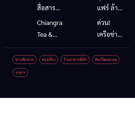
สื่อสาร
แฟร์ ล้าน
โทรคมนาคม
นาตะวัน
Chiangrai
ด่วน!
กรณีภัย
ออก
Tea &
เครือข่าย
พิบัติ
2026”
Coffee
ลุ่มน้ำกก
เชียงราย
รวมของดี
Festival
ยื่น 5 ข้อ
ข่าวเชียงราย
ท่องเที่ยว
ร้านอาหารที่พัก
ศิลปวัฒนธรรม
เมื่อ
สินค้าเด่น
2026
ถึงรัฐบาล
อาหาร
สัญญาณ
และเสน่ห์
จี้นายกฯ
ขาด การ
วัฒนธรรม
ลง
สื่อสาร
จาก 4
เชียงราย
ต้องไม่
จังหวัด
แก้วิกฤต
หยุด
เชียงราย
สารปน