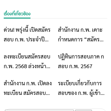
เรื่องที่เกี่ยวข้อง
ด่วน! พรุ่งนี้ เปิดสมัคร
สำนักงาน ก.พ. เคาะ
ข่าวเชียงราย
ข่าวเชียงราย
สอบ ก.พ. ประจำปี
กำหนดการ “สมัคร
2569 รอบ Paper &
สอบ ก.พ. 2569” ภาค
ลงทะเบียนสมัครสอบ
ปฏิทินการสอบภาค ก
ข่าวเชียงราย
ข่าวเชียงราย
Pencil แบบ
ก. แล้ว ทั้งรอบ e-
ก.พ. 2568 ล่วงหน้า
สอบ ก.พ. 2567
กระดาษ(รอบปกติ)
Exam และรอบ
แล้ววันนี้
กระดาษ (Paper &
สำนักงาน ก.พ. เปิดลง
ระเบียบเกี่ยวกับการ
ข่าวเชียงราย
ข่าวเชียงราย
Pencil)
ทะเบียน สมัครสอบ
สอบของ ก.พ. ผู้เข้า
ภาค ก. 3-9 เม.ย. นี้
สอบต้องแต่งกายให้