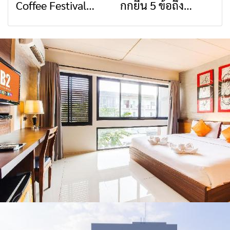
Coffee Festival
กกยื่น 5 ข้อถึง
สื่อสารต้องไม่หยุด
วัฒนธรรมจาก 4
2026
รัฐบาล จี้นายกฯ ลง
จังหวัด เชียงราย
เชียงราย แก้วิกฤต
พะเยา แพร่ และ
สารปนเปื้อนต้นน้ำ
น่าน พร้อมชม
คอนเสิร์ตจากศิลปิน
ชื่อดังตลอด 5 วัน