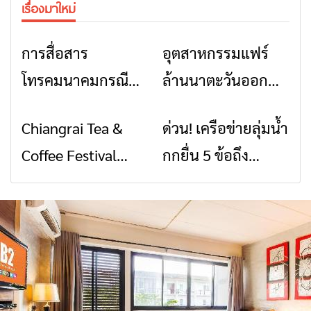
เรื่องมาใหม่
การสื่อสาร
อุตสาหกรรมแฟร์
ข่าวเชียงราย
ข่าวเชียงราย
โทรคมนาคมกรณีภัย
ล้านนาตะวันออก
พิบัติ เชียงราย เมื่อ
2026” รวมของดี
Chiangrai Tea &
ด่วน! เครือข่ายลุ่มน้ำ
ข่าวเชียงราย
ข่าวเชียงราย
สัญญาณขาด การ
สินค้าเด่น และเสน่ห์
Coffee Festival
กกยื่น 5 ข้อถึง
สื่อสารต้องไม่หยุด
วัฒนธรรมจาก 4
2026
รัฐบาล จี้นายกฯ ลง
จังหวัด เชียงราย
เชียงราย แก้วิกฤต
พะเยา แพร่ และ
สารปนเปื้อนต้นน้ำ
น่าน พร้อมชม
คอนเสิร์ตจากศิลปิน
ชื่อดังตลอด 5 วัน