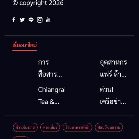
© copyright 2026
เรื่องมาใหม่
การ
อุตสาหกรรม
สื่อสาร
แฟร์ ล้าน
โทรคมนาคม
นาตะวัน
Chiangrai
ด่วน!
กรณีภัย
ออก
Tea &
เครือข่าย
พิบัติ
2026”
Coffee
ลุ่มน้ำกก
เชียงราย
รวมของดี
Festival
ยื่น 5 ข้อ
ข่าวเชียงราย
ท่องเที่ยว
ร้านอาหารที่พัก
ศิลปวัฒนธรรม
เมื่อ
สินค้าเด่น
2026
ถึงรัฐบาล