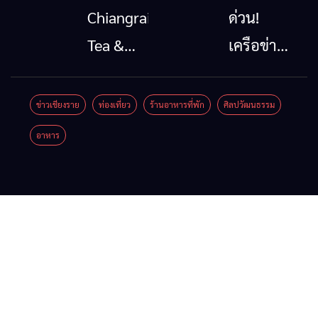
โทรคมนาคม
นาตะวัน
Chiangrai
ด่วน!
กรณีภัย
ออก
Tea &
เครือข่าย
พิบัติ
2026”
Coffee
ลุ่มน้ำกก
เชียงราย
รวมของดี
Festival
ยื่น 5 ข้อ
ข่าวเชียงราย
ท่องเที่ยว
ร้านอาหารที่พัก
ศิลปวัฒนธรรม
เมื่อ
สินค้าเด่น
2026
ถึงรัฐบาล
อาหาร
สัญญาณ
และเสน่ห์
จี้นายกฯ
ขาด การ
วัฒนธรรม
ลง
สื่อสาร
จาก 4
เชียงราย
ต้องไม่
จังหวัด
แก้วิกฤต
หยุด
เชียงราย
สารปน
พะเยา
เปื้อน
แพร่ และ