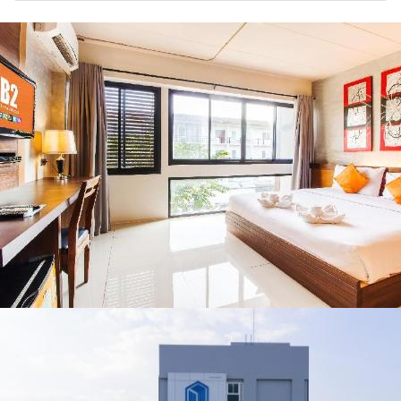
จังหวัด เชียงราย
เชียงราย แก้วิกฤต
พะเยา แพร่ และ
สารปนเปื้อนต้นน้ำ
น่าน พร้อมชม
คอนเสิร์ตจากศิลปิน
ชื่อดังตลอด 5 วัน