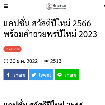
แคปชั่น สวัสดีปีใหม่ 2566
พร้อมคำอวยพรปีใหม่ 2023
ข่าวเชียงราย
30 ธ.ค. 2022
2513
share
tweet
share
แคปชั่น สวัสดีปีใหม่ 2566