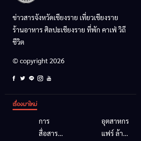
ข่าวสารจังหวัดเชียงราย เที่ยวเชียงราย
ร้านอาหาร ศิลปะเชียงราย ที่พัก คาเฟ่ วิถี
ชีวิต
© copyright 2026
เรื่องมาใหม่
การ
อุตสาหกรรม
สื่อสาร
แฟร์ ล้าน