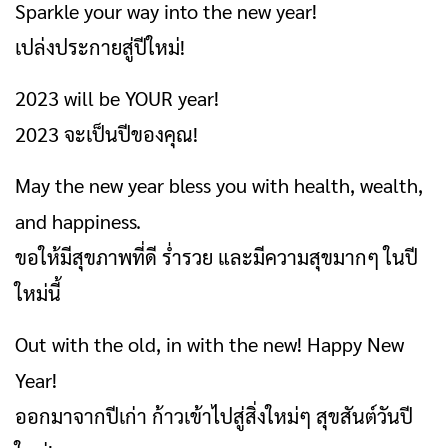
Sparkle your way into the new year!
เปล่งประกายสู่ปีใหม่!
2023 will be YOUR year!
2023 จะเป็นปีของคุณ!
May the new year bless you with health, wealth,
and happiness.
ขอให้มีสุขภาพที่ดี ร่ำรวย และมีความสุขมากๆ ในปี
ใหม่นี้
Out with the old, in with the new! Happy New
Year!
ออกมาจากปีเก่า ก้าวเข้าไปสู่สิ่งใหม่ๆ สุขสันต์วันปี