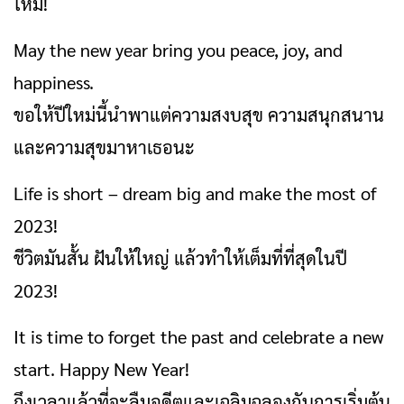
ใหม่!
May the new year bring you peace, joy, and
happiness.
ขอให้ปีใหม่นี้นำพาแต่ความสงบสุข ความสนุกสนาน
และความสุขมาหาเธอนะ
Life is short – dream big and make the most of
2023!
ชีวิตมันสั้น ฝันให้ใหญ่ แล้วทำให้เต็มที่ที่สุดในปี
2023!
It is time to forget the past and celebrate a new
start. Happy New Year!
ถึงเวลาแล้วที่จะลืมอดีตและเฉลิมฉลองกับการเริ่มต้น