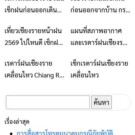
เช็กฝนก่อนออกเดิน
ก่อนออกจากบ้าน กรม
ทาง ดูยังไงให้เข้าใจ
อุตุฯ มีเรดาร์ฝนให้ดูสด
เที่ยวเชียงรายหน้าฝน
แผนที่สภาพอากาศ
ท่องเที่ยว
ข่าวเชียงราย
ง่าย
2569 ไปไหนดี เช็กฝน
และเรดาร์ฝนเชียงราย
ให้เป็น แล้วจะเห็น
เช็กที่นี่
เรดาร์ฝนเชียงราย
เช็กเรดาร์ฝนเชียงราย
ข่าวเชียงราย
ข่าวเชียงราย
เชียงรายอีกมุม
เคลื่อนไหว Chiang Rai
เคลื่อนไหว
Radar
ค้นหา
สำหรับ:
เรื่องล่าสุด
การสื่อสารโทรคมนาคมกรณีภัยพิบัติ