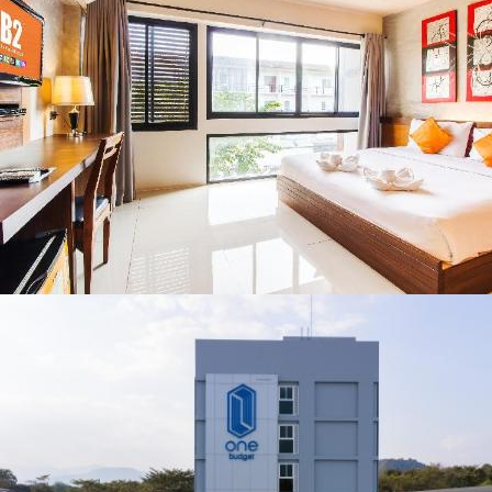
สารปนเปื้อนต้นน้ำ
น่าน พร้อมชม
คอนเสิร์ตจากศิลปิน
ชื่อดังตลอด 5 วัน