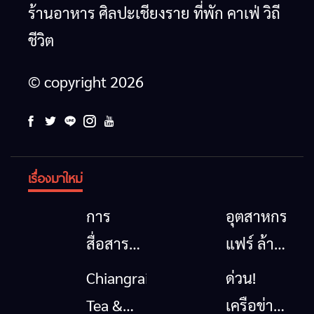
ร้านอาหาร ศิลปะเชียงราย ที่พัก คาเฟ่ วิถี
ชีวิต
© copyright 2026
เรื่องมาใหม่
การ
อุตสาหกรรม
สื่อสาร
แฟร์ ล้าน
โทรคมนาคม
นาตะวัน
Chiangrai
ด่วน!
กรณีภัย
ออก
Tea &
เครือข่าย