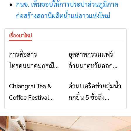
กนช. เห็นชอบให้การประปาส่วนภูมิภาค
ก่อสร้างสถานีผลิตน้ำแม่ลาวแห่งใหม่
เรื่องมาใหม่
การสื่อสาร
อุตสาหกรรมแฟร์
ข่าวเชียงราย
ข่าวเชียงราย
โทรคมนาคมกรณีภัย
ล้านนาตะวันออก
พิบัติ เชียงราย เมื่อ
2026” รวมของดี
Chiangrai Tea &
ด่วน! เครือข่ายลุ่มน้ำ
ข่าวเชียงราย
ข่าวเชียงราย
สัญญาณขาด การ
สินค้าเด่น และเสน่ห์
Coffee Festival
กกยื่น 5 ข้อถึง
สื่อสารต้องไม่หยุด
วัฒนธรรมจาก 4
2026
รัฐบาล จี้นายกฯ ลง
จังหวัด เชียงราย
เชียงราย แก้วิกฤต
พะเยา แพร่ และ