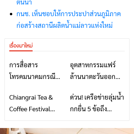
ต้นน้ำ
กนช. เห็นชอบให้การประปาส่วนภูมิภาค
ก่อสร้างสถานีผลิตน้ำแม่ลาวแห่งใหม่
เรื่องมาใหม่
การสื่อสาร
อุตสาหกรรมแฟร์
ข่าวเชียงราย
ข่าวเชียงราย
โทรคมนาคมกรณีภัย
ล้านนาตะวันออก
พิบัติ เชียงราย เมื่อ
2026” รวมของดี
Chiangrai Tea &
ด่วน! เครือข่ายลุ่มน้ำ
ข่าวเชียงราย
ข่าวเชียงราย
สัญญาณขาด การ
สินค้าเด่น และเสน่ห์
Coffee Festival
กกยื่น 5 ข้อถึง
สื่อสารต้องไม่หยุด
วัฒนธรรมจาก 4
2026
รัฐบาล จี้นายกฯ ลง
จังหวัด เชียงราย
เชียงราย แก้วิกฤต