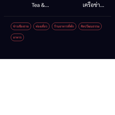
กรณีภัย
ออก
Tea &
เครือข่าย
พิบัติ
2026”
Coffee
ลุ่มน้ำกก
เชียงราย
รวมของดี
Festival
ยื่น 5 ข้อ
ข่าวเชียงราย
ท่องเที่ยว
ร้านอาหารที่พัก
ศิลปวัฒนธรรม
เมื่อ
สินค้าเด่น
2026
ถึงรัฐบาล
อาหาร
สัญญาณ
และเสน่ห์
จี้นายกฯ
ขาด การ
วัฒนธรรม
ลง
สื่อสาร
จาก 4
เชียงราย
ต้องไม่
จังหวัด
แก้วิกฤต
หยุด
เชียงราย
สารปน
พะเยา
เปื้อน
แพร่ และ
ต้นน้ำ
น่าน