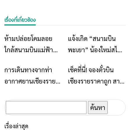
เรื่องที่เกี่ยวข้อง
ห้ามปล่อยโคมลอย
แจ้งเกิด “สนามบิน
ข่าวเชียงราย
ข่าวเชียงราย
ใกล้สนามบินแม่ฟ้า
พะเยา” น้องใหม่สไตล์
หลวง ในช่วงเทศกาล
“ล้านนา” แพลนเปิด
การเดินทางจากท่า
เช็คที่นี่! จองตั๋วบิน
ท่องเที่ยว
ข่าวเชียงราย
ลอยกระทง 2566
บริการปี 72
อากาศยานเชียงราย
เชียงรายราคาถูก สาย
ไป เซ็นทรัล พลาซา
การบินอัดโปรโมชันรับ
เชียงราย(สนามบินไป
คลายล็อกดาวน์
ค้นหา
เซ็นทรัล)
สำหรับ:
เรื่องล่าสุด