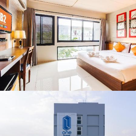
พะเยา แพร่ และ
สารปนเปื้อนต้นน้ำ
น่าน พร้อมชม
คอนเสิร์ตจากศิลปิน
ชื่อดังตลอด 5 วัน