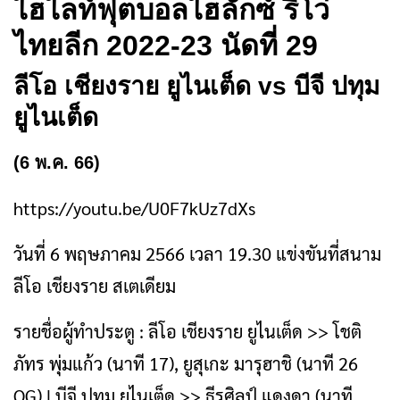
ไฮไลท์
ฟุตบอลไฮลักซ์ รีโว่
ไทยลีก 2022-23 นัดที่ 29
ลีโอ เชียงราย ยูไนเต็ด vs บีจี ปทุม
ยูไนเต็ด
(6 พ.ค. 66)
https://youtu.be/U0F7kUz7dXs
วันที่ 6 พฤษภาคม 2566 เวลา 19.30 แข่งขันที่สนาม
ลีโอ เชียงราย สเตเดียม
รายชื่อผู้ทำประตู : ลีโอ เชียงราย ยูไนเต็ด >> โชติ
ภัทร พุ่มแก้ว (นาที 17), ยูสุเกะ มารุฮาชิ (นาที 26
OG) | บีจี ปทุม ยูไนเต็ด >> ธีรศิลป์ แดงดา (นาที