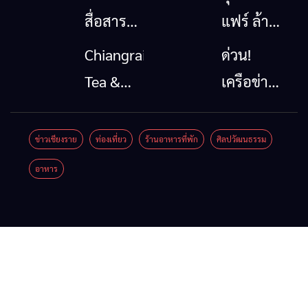
สื่อสาร
แฟร์ ล้าน
โทรคมนาคม
นาตะวัน
Chiangrai
ด่วน!
กรณีภัย
ออก
Tea &
เครือข่าย
พิบัติ
2026”
Coffee
ลุ่มน้ำกก
เชียงราย
รวมของดี
Festival
ยื่น 5 ข้อ
ข่าวเชียงราย
ท่องเที่ยว
ร้านอาหารที่พัก
ศิลปวัฒนธรรม
เมื่อ
สินค้าเด่น
2026
ถึงรัฐบาล
อาหาร
สัญญาณ
และเสน่ห์
จี้นายกฯ
ขาด การ
วัฒนธรรม
ลง
สื่อสาร
จาก 4
เชียงราย
ต้องไม่
จังหวัด
แก้วิกฤต
หยุด
เชียงราย
สารปน