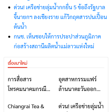
ด่วน! เครือข่ายลุ่มน้ำกกยื่น 5 ข้อถึงรัฐบาล
จี้นายกฯ ลงเชียงราย แก้วิกฤตสารปนเปื้อน
ต้นน้ำ
กนช. เห็นชอบให้การประปาส่วนภูมิภาค
ก่อสร้างสถานีผลิตน้ำแม่ลาวแห่งใหม่
เรื่องมาใหม่
การสื่อสาร
อุตสาหกรรมแฟร์
ข่าวเชียงราย
ข่าวเชียงราย
โทรคมนาคมกรณีภัย
ล้านนาตะวันออก
พิบัติ เชียงราย เมื่อ
2026” รวมของดี
Chiangrai Tea &
ด่วน! เครือข่ายลุ่มน้ำ
ข่าวเชียงราย
ข่าวเชียงราย
สัญญาณขาด การ
สินค้าเด่น และเสน่ห์