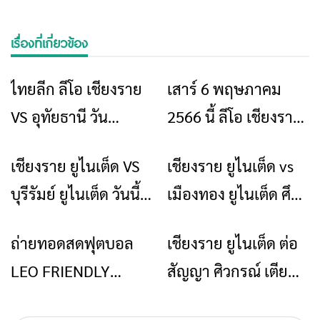
เรื่องที่เกี่ยวข้อง
ไทยลีก ลีโอ เชียงราย
เสาร์ 6 พฤษภาคม
ข่าวเชียงราย
ข่าวเชียงราย
VS อุทัยธานี วัน
2566 นี้ ลีโอ เชียงราย
เสาร์ 19 สิงหาคม
ยูไนเต็ด vs บีจี ปทุม
เชียงราย ยูไนเต็ด VS
เชียงราย ยูไนเต็ด vs
ข่าวเชียงราย
ข่าวเชียงราย
2566 เวลา 20:00 น.
ยูไนเต็ด
บุรีรัมย์ ยูไนเต็ด วันนี้
เมืองทอง ยูไนเต็ด ศึก
19.00 น.
ฟุตบอล รีโว่ ไทยลีก
ถ่ายทอดสดฟุตบอล
เชียงราย ยูไนเต็ด ต่อ
ข่าวเชียงราย
ข่าวเชียงราย
ฤดูกาล 2022/23
LEO FRIENDLY
สัญญา ศิวกรณ์ เตีย
MATCH 2022
ตระกูล 5 ปี พร้อมล่า