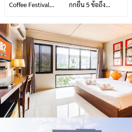
Coffee Festival
กกยื่น 5 ข้อถึง
สื่อสารต้องไม่หยุด
วัฒนธรรมจาก 4
2026
รัฐบาล จี้นายกฯ ลง
จังหวัด เชียงราย
เชียงราย แก้วิกฤต
พะเยา แพร่ และ
สารปนเปื้อนต้นน้ำ
น่าน พร้อมชม
คอนเสิร์ตจากศิลปิน
ชื่อดังตลอด 5 วัน