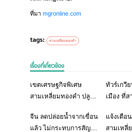
ที่มา
mgronline.com
tags:
สามเหลี่ยมทองคำ
เรื่องที่เกี่ยวข้อง
เขตเศรษฐกิจพิเศษ
ทัวร์เกวีย
ข่าวเชียงราย
สามเหลี่ยมทองคำ ปลูก
เมือง ที่
ต้นกล้าทุเรียน คาด 5 ปี
ทองคำ
จีน ลดปล่อยน้ำจากเขื่อน
แจ้งเตือ
ข่าวเชียงราย
ได้กิน
แล้ว ไม่กระทบการสัญจร
สามเหลี่