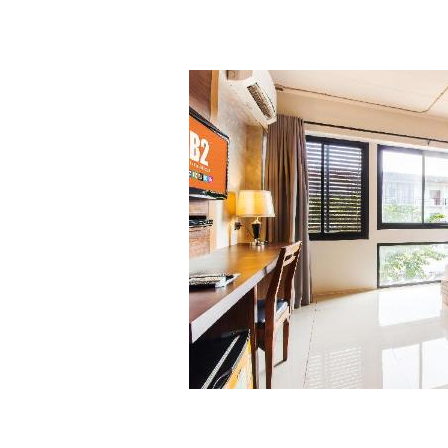
ริมฝั่งโขง
ปล่อยน้ำเข
ลงฉับพลั