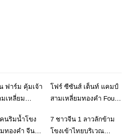
น ฟาร์ม คุ้มเจ้า
โฟร์ ซีซันส์ เต็นท์ แคมป์
ท่องเที่ยว
ร้านอาหารที่พัก
สามเหลี่ยม
สามเหลี่ยมทองคำ Four
Seasons Tented Camp
นคนริมน้ำโขง
7 ชาวจีน 1 ลาวลักข้าม
ข่าวเชียงราย
ข่าวเชียงราย
Golden Triangle
ยมทองคำ จีนลด
โขงเข้าไทยบริเวณ