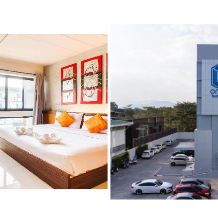
ื่อนจิ่งหง ขึ้น
สามเหลี่ยมทองคำ
น