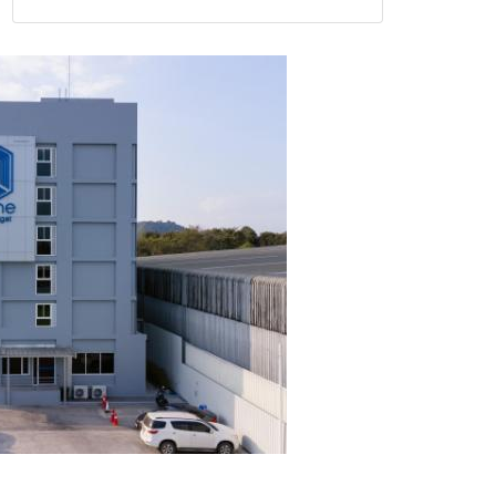
แก้วิกฤตสารปนเปื้อนต้นน้ำ