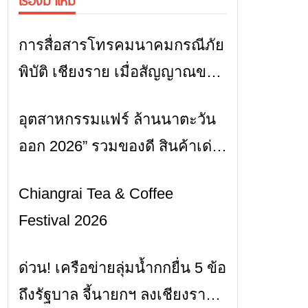
เรื่องมาใหม่
การสื่อสารโทรคมนาคมกรณีภัย
ข่าวเชียงราย
พิบัติ เชียงราย เมื่อสัญญาณขาด
การสื่อสารต้องไม่หยุด
อุตสาหกรรมแฟร์ ล้านนาตะวัน
ข่าวเชียงราย
ออก 2026” รวมของดี สินค้าเด่น
และเสน่ห์วัฒนธรรมจาก 4
Chiangrai Tea & Coffee
ข่าวเชียงราย
จังหวัด เชียงราย พะเยา แพร่
Festival 2026
และน่าน พร้อมชมคอนเสิร์ตจาก
ศิลปินชื่อดังตลอด 5 วัน
ด่วน! เครือข่ายลุ่มน้ำกกยื่น 5 ข้อ
ข่าวเชียงราย
ถึงรัฐบาล จี้นายกฯ ลงเชียงราย