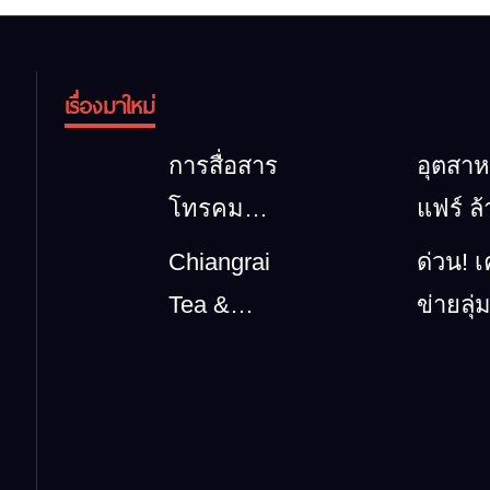
เรื่องมาใหม่
การสื่อสาร
อุตสา
โทรคมนาคม
แฟร์ ล
กรณีภัย
นาตะว
Chiangrai
ด่วน! เ
พิบัติ
ออก 20
Tea &
ข่ายลุ่
เชียงราย
รวมขอ
Coffee
กกยื่น 
เมื่อ
สินค้าเ
Festival
ข้อถึง
สัญญาณ
และเสน
2026
รัฐบาล จ
ขาด การ
วัฒนธ
นายกฯ