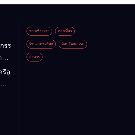
ข่าวเชียงราย
ท่องเที่ยว
หกรรม
ร้านอาหารที่พัก
ศิลปวัฒนธรรม
้าน
อาหาร
ัน
ครือ
26”
มน้ำ
งดี
5
ด่น
่ห์
ี้
รรม
 ลง