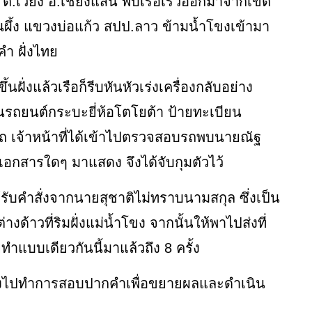
ก ต.เวียง อ.เชียงแสน พบเรือเร็วออกมาจากเขต
นผึ้ง แขวงบ่อแก้ว สปป.ลาว ข้ามน้ำโขงเข้ามา
คำ ฝั่งไทย
้นฝั่งแล้วเรือก็รีบหันหัวเร่งเครื่องกลับอย่าง
ึ้นรถยนต์กระบะยี่ห้อโตโยต้า ป้ายทะเบียน
รถ เจ้าหน้าที่ได้เข้าไปตรวจสอบรถพบนายณัฐ
ีเอกสารใดๆ มาแสดง จึงได้จับกุมตัวไว้
รับคำสั่งจากนายสุชาติไม่ทราบนามสกุล ซึ่งเป็น
ด้าวที่ริมฝั่งแม่น้ำโขง จากนั้นให้พาไปส่งที่
ำแบบเดียวกันนี้มาแล้วถึง 8 ครั้ง
ลางไปทำการสอบปากคำเพื่อขยายผลและดำเนิน