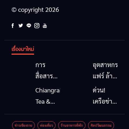
© copyright 2026
เรื่องมาใหม่
การ
อุตสาหกรรม
สื่อสาร
แฟร์ ล้าน
โทรคมนาคม
นาตะวัน
Chiangrai
ด่วน!
กรณีภัย
ออก
Tea &
เครือข่าย
พิบัติ
2026”
Coffee
ลุ่มน้ำกก
เชียงราย
รวมของดี
Festival
ยื่น 5 ข้อ
ข่าวเชียงราย
ท่องเที่ยว
ร้านอาหารที่พัก
ศิลปวัฒนธรรม