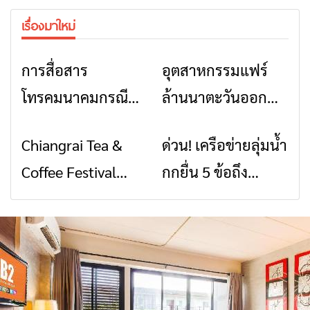
เรื่องมาใหม่
การสื่อสาร
อุตสาหกรรมแฟร์
ข่าวเชียงราย
ข่าวเชียงราย
โทรคมนาคมกรณีภัย
ล้านนาตะวันออก
พิบัติ เชียงราย เมื่อ
2026” รวมของดี
Chiangrai Tea &
ด่วน! เครือข่ายลุ่มน้ำ
ข่าวเชียงราย
ข่าวเชียงราย
สัญญาณขาด การ
สินค้าเด่น และเสน่ห์
Coffee Festival
กกยื่น 5 ข้อถึง
สื่อสารต้องไม่หยุด
วัฒนธรรมจาก 4
2026
รัฐบาล จี้นายกฯ ลง
จังหวัด เชียงราย
เชียงราย แก้วิกฤต
พะเยา แพร่ และ
สารปนเปื้อนต้นน้ำ
น่าน พร้อมชม
คอนเสิร์ตจากศิลปิน