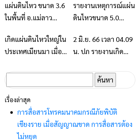
แผ่นดินไหว ขนาด 3.6
รายงานเหตุการณ์แผ่น
ข่าวเชียงราย
ข่าวเชียงราย
พฤศจิกายน พ.ศ.2566
ในพื้นที่ อ.แม่ลาว
ดินไหวขนาด 5.0
เวลา 08:45 น.
จ.เชียงราย สามารถรับ
บริเวณรัฐฉาน
เกิดแผ่นดินไหวใหญ่ใน
2 มิ.ย. 66 เวลา 04.09
ข่าวเชียงราย
ข่าวเชียงราย
รู้ถึงแรงสั่นสะเทือนได้
สาธารณรัฐแห่ง
ประเทศเมียนมา เมื่อ
น. ปภ รายงานเกิด
สหภาพเมียนมา
เวลา 00.07 น. 22
แผ่นดินไหว ขนาด 3.5
ก.ค.65
ความลึก 4 กม.
ค้นหา
สำหรับ:
เรื่องล่าสุด
การสื่อสารโทรคมนาคมกรณีภัยพิบัติ
เชียงราย เมื่อสัญญาณขาด การสื่อสารต้อง
ไม่หยุด