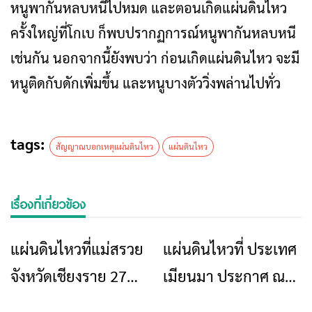
หนูพากันหลบหนีไปหมด และตอนเกิดแผ่นดินไหว
ครั้งใหญ่ที่โกเบ ก็พบปรากฏการณ์หนูพากันหลบหนี
เช่นกัน นอกจากนี้ยังพบว่า ก่อนเกิดแผ่นดินไหว จะมี
หนูติดกับดักเพิ่มขึ้น และหนูบางตัววิ่งพล่านไปทั่ว
tags:
สัญญาณบอกเหตุแผ่นดินไหว
แผ่นดินไหว
เรื่องที่เกี่ยวข้อง
แผ่นดินไหวที่แม่สรวย
แผ่นดินไหวที่ ประเทศ
ข่าวเชียงราย
ข่าวเชียงราย
จังหวัดเชียงราย 27
เมียนมา ประกาศ ณ
พฤศจิกายน 2567
วันศุกร์ที่ 17 เดือน