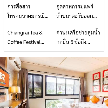
การสื่อสาร
อุตสาหกรรมแฟร์
ข่าวเชียงราย
ข่าวเชียงราย
โทรคมนาคมกรณีภัย
ล้านนาตะวันออก
พิบัติ เชียงราย เมื่อ
2026” รวมของดี
Chiangrai Tea &
ด่วน! เครือข่ายลุ่มน้ำ
ข่าวเชียงราย
ข่าวเชียงราย
สัญญาณขาด การ
สินค้าเด่น และเสน่ห์
Coffee Festival
กกยื่น 5 ข้อถึง
สื่อสารต้องไม่หยุด
วัฒนธรรมจาก 4
2026
รัฐบาล จี้นายกฯ ลง
จังหวัด เชียงราย
เชียงราย แก้วิกฤต
พะเยา แพร่ และ
สารปนเปื้อนต้นน้ำ
น่าน พร้อมชม
คอนเสิร์ตจากศิลปิน
ชื่อดังตลอด 5 วัน