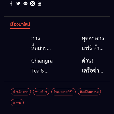
เรื่องมาใหม่
การ
อุตสาหกรรม
สื่อสาร
แฟร์ ล้าน
โทรคมนาคม
นาตะวัน
Chiangrai
ด่วน!
กรณีภัย
ออก
Tea &
เครือข่าย
พิบัติ
2026”
Coffee
ลุ่มน้ำกก
เชียงราย
รวมของดี
Festival
ยื่น 5 ข้อ
ข่าวเชียงราย
ท่องเที่ยว
ร้านอาหารที่พัก
ศิลปวัฒนธรรม
เมื่อ
สินค้าเด่น
2026
ถึงรัฐบาล
อาหาร
สัญญาณ
และเสน่ห์
จี้นายกฯ