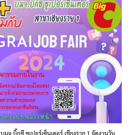
มจ.บิ๊กซี ซูเปอร์เซ็นเตอร์ เชียงราย 1 จัดงานวัน