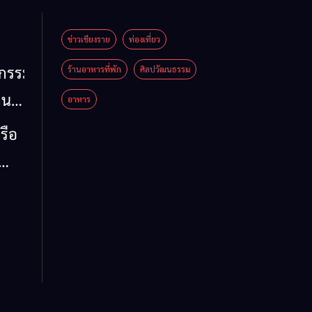
ข่าวเชียงราย
ท่องเที่ยว
หกรรม
ร้านอาหารที่พัก
ศิลปวัฒนธรรม
าน
อาหาร
น
รือ
น้ำ
รวม
 ข้อ
ล จี้
ด่น
 ลง
ห์
าย
รรม
ต