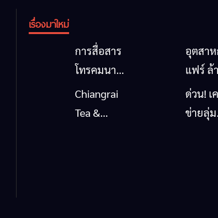
เรื่องมาใหม่
การสื่อสาร
อุตสา
โทรคมนาคม
แฟร์ ล้
กรณีภัย
นาตะวั
Chiangrai
ด่วน! เค
พิบัติ
ออก
Tea &
ข่ายลุ่ม
เชียงราย
2026” 
Coffee
กกยื่น 5
เมื่อ
ของดี
Festival
ถึงรัฐบา
สัญญาณ
สินค้าเ
2026
นายกฯ
ขาด การ
และเสน่
เชียงร
สื่อสารต้อง
วัฒนธ
แก้วิกฤ