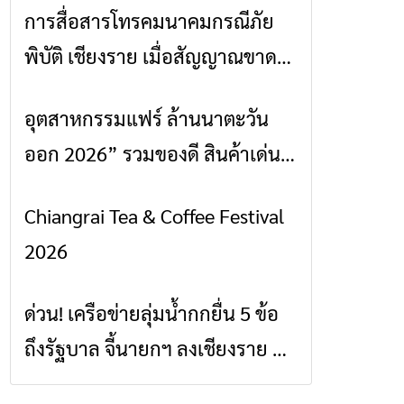
การสื่อสารโทรคมนาคมกรณีภัย
ข่าวเชียงราย
พิบัติ เชียงราย เมื่อสัญญาณขาด
การสื่อสารต้องไม่หยุด
อุตสาหกรรมแฟร์ ล้านนาตะวัน
ข่าวเชียงราย
ออก 2026” รวมของดี สินค้าเด่น
และเสน่ห์วัฒนธรรมจาก 4 จังหวัด
Chiangrai Tea & Coffee Festival
ข่าวเชียงราย
เชียงราย พะเยา แพร่ และน่าน
2026
พร้อมชมคอนเสิร์ตจากศิลปินชื่อ
ดังตลอด 5 วัน
ด่วน! เครือข่ายลุ่มน้ำกกยื่น 5 ข้อ
ข่าวเชียงราย
ถึงรัฐบาล จี้นายกฯ ลงเชียงราย แก้
วิกฤตสารปนเปื้อนต้นน้ำ