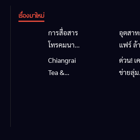
เรื่องมาใหม่
การสื่อสาร
อุตสา
โทรคมนาคม
แฟร์ ล้
กรณีภัย
นาตะวั
Chiangrai
ด่วน! เค
พิบัติ
ออก
Tea &
ข่ายลุ่ม
เชียงราย
2026” 
Coffee
กกยื่น 5
เมื่อ
ของดี
Festival
ถึงรัฐบา
สัญญาณ
สินค้าเ
2026
นายกฯ
ขาด การ
และเสน่
เชียงร
สื่อสารต้อง
วัฒนธ
แก้วิกฤ