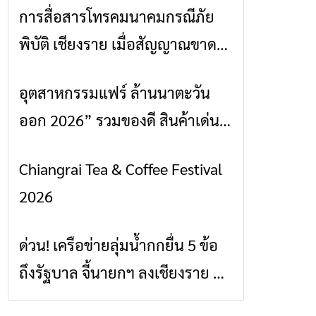
การสื่อสารโทรคมนาคมกรณีภัย
ข่าวเชียงราย
พิบัติ เชียงราย เมื่อสัญญาณขาด
การสื่อสารต้องไม่หยุด
อุตสาหกรรมแฟร์ ล้านนาตะวัน
ข่าวเชียงราย
ออก 2026” รวมของดี สินค้าเด่น
และเสน่ห์วัฒนธรรมจาก 4 จังหวัด
Chiangrai Tea & Coffee Festival
ข่าวเชียงราย
เชียงราย พะเยา แพร่ และน่าน
2026
พร้อมชมคอนเสิร์ตจากศิลปินชื่อ
ดังตลอด 5 วัน
ด่วน! เครือข่ายลุ่มน้ำกกยื่น 5 ข้อ
ข่าวเชียงราย
ถึงรัฐบาล จี้นายกฯ ลงเชียงราย แก้
วิกฤตสารปนเปื้อนต้นน้ำ