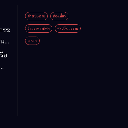
ข่าวเชียงราย
ท่องเที่ยว
หกรรม
ร้านอาหารที่พัก
ศิลปวัฒนธรรม
าน
อาหาร
น
รือ
น้ำ
รวม
 ข้อ
ล จี้
ด่น
 ลง
ห์
าย
รรม
ต