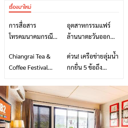
เรื่องมาใหม่
การสื่อสาร
อุตสาหกรรมแฟร์
ข่าวเชียงราย
ข่าวเชียงราย
โทรคมนาคมกรณีภัย
ล้านนาตะวันออก
พิบัติ เชียงราย เมื่อ
2026” รวมของดี
Chiangrai Tea &
ด่วน! เครือข่ายลุ่มน้ำ
ข่าวเชียงราย
ข่าวเชียงราย
สัญญาณขาด การ
สินค้าเด่น และเสน่ห์
Coffee Festival
กกยื่น 5 ข้อถึง
สื่อสารต้องไม่หยุด
วัฒนธรรมจาก 4
2026
รัฐบาล จี้นายกฯ ลง
จังหวัด เชียงราย
เชียงราย แก้วิกฤต
พะเยา แพร่ และ
สารปนเปื้อนต้นน้ำ
น่าน พร้อมชม
คอนเสิร์ตจากศิลปิน
ชื่อดังตลอด 5 วัน