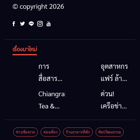
© copyright 2026
เรื่องมาใหม่
การ
อุตสาหกรรม
สื่อสาร
แฟร์ ล้าน
โทรคมนาคม
นาตะวัน
Chiangrai
ด่วน!
กรณีภัย
ออก
Tea &
เครือข่าย
พิบัติ
2026”
Coffee
ลุ่มน้ำกก
เชียงราย
รวมของดี
Festival
ยื่น 5 ข้อ
ข่าวเชียงราย
ท่องเที่ยว
ร้านอาหารที่พัก
ศิลปวัฒนธรรม
เมื่อ
สินค้าเด่น