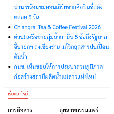
น่าน พร้อมชมคอนเสิร์ตจากศิลปินชื่อดัง
ตลอด 5 วัน
Chiangrai Tea & Coffee Festival 2026
ด่วน! เครือข่ายลุ่มน้ำกกยื่น 5 ข้อถึงรัฐบาล
จี้นายกฯ ลงเชียงราย แก้วิกฤตสารปนเปื้อน
ต้นน้ำ
กนช. เห็นชอบให้การประปาส่วนภูมิภาค
ก่อสร้างสถานีผลิตน้ำแม่ลาวแห่งใหม่
เรื่องมาใหม่
การสื่อสาร
อุตสาหกรรมแฟร์
ข่าวเชียงราย
ข่าวเชียงราย