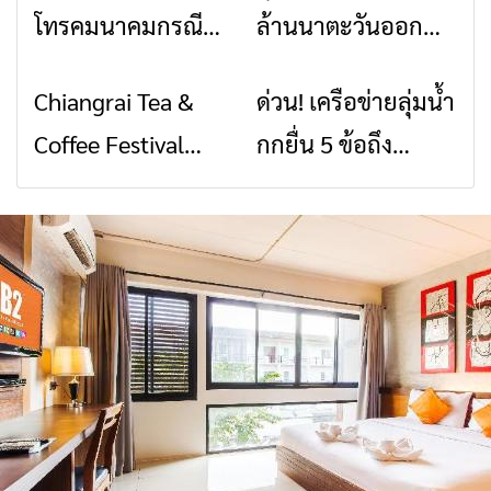
โทรคมนาคมกรณีภัย
ล้านนาตะวันออก
พิบัติ เชียงราย เมื่อ
2026” รวมของดี
Chiangrai Tea &
ด่วน! เครือข่ายลุ่มน้ำ
ข่าวเชียงราย
ข่าวเชียงราย
สัญญาณขาด การ
สินค้าเด่น และเสน่ห์
Coffee Festival
กกยื่น 5 ข้อถึง
สื่อสารต้องไม่หยุด
วัฒนธรรมจาก 4
2026
รัฐบาล จี้นายกฯ ลง
จังหวัด เชียงราย
เชียงราย แก้วิกฤต
พะเยา แพร่ และ
สารปนเปื้อนต้นน้ำ
น่าน พร้อมชม
คอนเสิร์ตจากศิลปิน
ชื่อดังตลอด 5 วัน