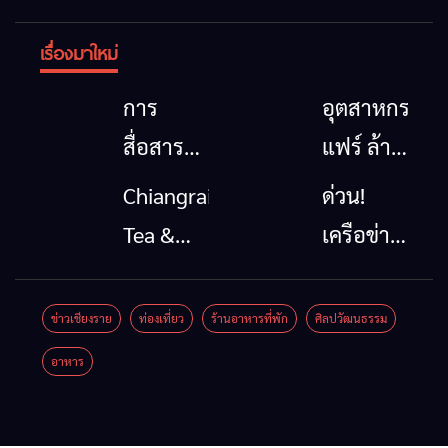
เรื่องมาใหม่
การ
อุตสาหกรรม
สื่อสาร
แฟร์ ล้าน
โทรคมนาคม
นาตะวัน
Chiangrai
ด่วน!
กรณีภัย
ออก
Tea &
เครือข่าย
พิบัติ
2026”
Coffee
ลุ่มน้ำกก
เชียงราย
รวมของดี
Festival
ยื่น 5 ข้อ
ข่าวเชียงราย
ท่องเที่ยว
ร้านอาหารที่พัก
ศิลปวัฒนธรรม
เมื่อ
สินค้าเด่น
2026
ถึงรัฐบาล
อาหาร
สัญญาณ
และเสน่ห์
จี้นายกฯ
ขาด การ
วัฒนธรรม
ลง