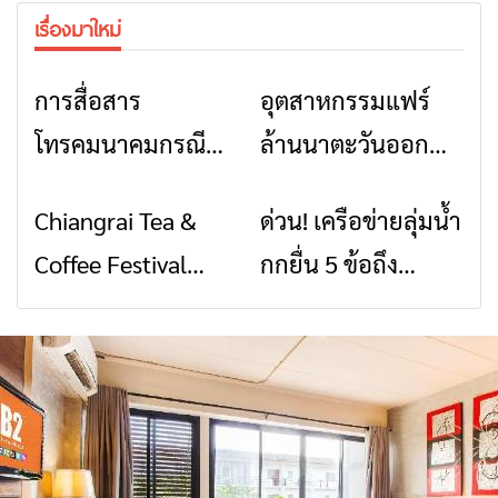
เรื่องมาใหม่
การสื่อสาร
อุตสาหกรรมแฟร์
ข่าวเชียงราย
ข่าวเชียงราย
โทรคมนาคมกรณีภัย
ล้านนาตะวันออก
พิบัติ เชียงราย เมื่อ
2026” รวมของดี
Chiangrai Tea &
ด่วน! เครือข่ายลุ่มน้ำ
ข่าวเชียงราย
ข่าวเชียงราย
สัญญาณขาด การ
สินค้าเด่น และเสน่ห์
Coffee Festival
กกยื่น 5 ข้อถึง
สื่อสารต้องไม่หยุด
วัฒนธรรมจาก 4
2026
รัฐบาล จี้นายกฯ ลง
จังหวัด เชียงราย
เชียงราย แก้วิกฤต
พะเยา แพร่ และ
สารปนเปื้อนต้นน้ำ
น่าน พร้อมชม
คอนเสิร์ตจากศิลปิน
ชื่อดังตลอด 5 วัน