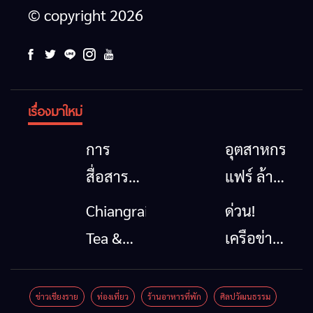
© copyright 2026
เรื่องมาใหม่
การ
อุตสาหกรรม
สื่อสาร
แฟร์ ล้าน
โทรคมนาคม
นาตะวัน
Chiangrai
ด่วน!
กรณีภัย
ออก
Tea &
เครือข่าย
พิบัติ
2026”
Coffee
ลุ่มน้ำกก
เชียงราย
รวมของดี
Festival
ยื่น 5 ข้อ
ข่าวเชียงราย
ท่องเที่ยว
ร้านอาหารที่พัก
ศิลปวัฒนธรรม
เมื่อ
สินค้าเด่น