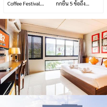
Coffee Festival
กกยื่น 5 ข้อถึง
สื่อสารต้องไม่หยุด
วัฒนธรรมจาก 4
2026
รัฐบาล จี้นายกฯ ลง
จังหวัด เชียงราย
เชียงราย แก้วิกฤต
พะเยา แพร่ และ
สารปนเปื้อนต้นน้ำ
น่าน พร้อมชม
คอนเสิร์ตจากศิลปิน
ชื่อดังตลอด 5 วัน