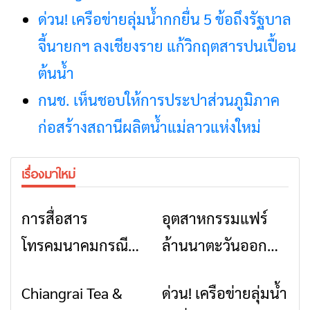
ด่วน! เครือข่ายลุ่มน้ำกกยื่น 5 ข้อถึงรัฐบาล
จี้นายกฯ ลงเชียงราย แก้วิกฤตสารปนเปื้อน
ต้นน้ำ
กนช. เห็นชอบให้การประปาส่วนภูมิภาค
ก่อสร้างสถานีผลิตน้ำแม่ลาวแห่งใหม่
เรื่องมาใหม่
การสื่อสาร
อุตสาหกรรมแฟร์
ข่าวเชียงราย
ข่าวเชียงราย
โทรคมนาคมกรณีภัย
ล้านนาตะวันออก
พิบัติ เชียงราย เมื่อ
2026” รวมของดี
Chiangrai Tea &
ด่วน! เครือข่ายลุ่มน้ำ
ข่าวเชียงราย
ข่าวเชียงราย
สัญญาณขาด การ
สินค้าเด่น และเสน่ห์