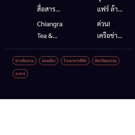
สื่อสาร
แฟร์ ล้าน
โทรคมนาคม
นาตะวัน
Chiangrai
ด่วน!
กรณีภัย
ออก
Tea &
เครือข่าย
พิบัติ
2026”
Coffee
ลุ่มน้ำกก
เชียงราย
รวมของดี
Festival
ยื่น 5 ข้อ
ข่าวเชียงราย
ท่องเที่ยว
ร้านอาหารที่พัก
ศิลปวัฒนธรรม
เมื่อ
สินค้าเด่น
2026
ถึงรัฐบาล
อาหาร
สัญญาณ
และเสน่ห์
จี้นายกฯ
ขาด การ
วัฒนธรรม
ลง
สื่อสาร
จาก 4
เชียงราย
ต้องไม่
จังหวัด
แก้วิกฤต
หยุด
เชียงราย
สารปน